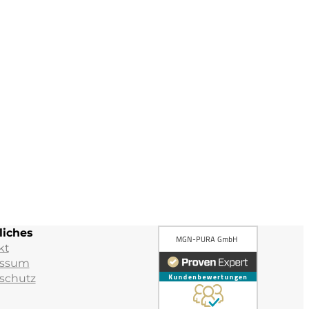
liches
kt
essum
schutz