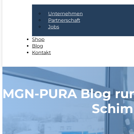
Unternehmen
Partnerschaft
Jobs
Shop
Blog
Kontakt
MGN-PURA Blog ru
Schim